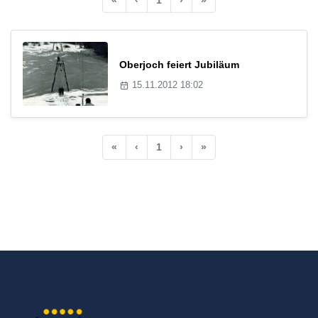
Oberjoch feiert Jubiläum
15.11.2012 18:02
«
‹
1
›
»