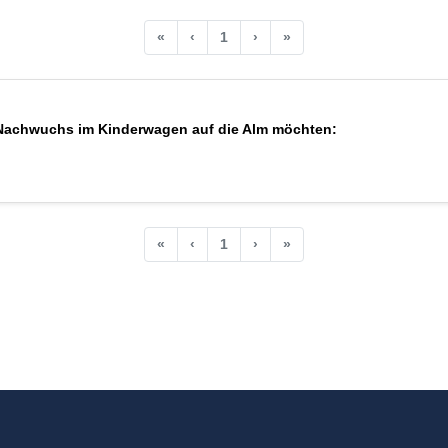
«
‹
1
›
»
 Nachwuchs im Kinderwagen auf die Alm möchten:
«
‹
1
›
»