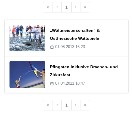
«
‹
1
›
»
„Wältmeisterschaften“ &
Ostfriesische Wattspiele
01.08.2013 16:23
Pfingsten inklusive Drachen- und
Zirkusfest
07.04.2011 18:47
«
‹
1
›
»