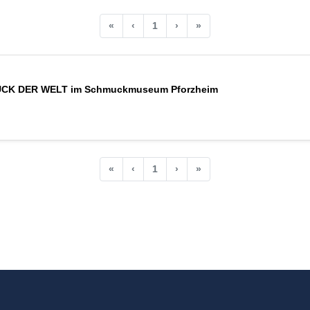
«
‹
1
›
»
CK DER WELT im Schmuckmuseum Pforzheim
«
‹
1
›
»