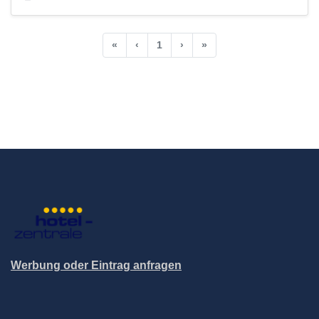
«
‹
1
›
»
Werbung oder Eintrag anfragen