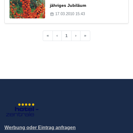
jähriges Jubiläum
17.03.2010 15:43
«
‹
1
›
»
Werbung oder Eintrag anfragen