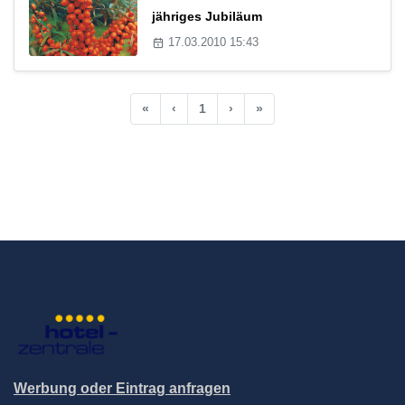
jähriges Jubiläum
17.03.2010 15:43
«
‹
1
›
»
Werbung oder Eintrag anfragen