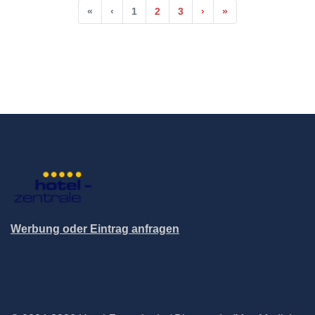
«
‹
1
2
3
›
»
Werbung oder Eintrag anfragen