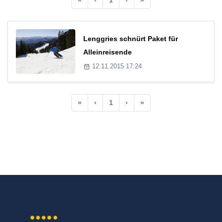
Lenggries schnürt Paket für
Alleinreisende
12.11.2015 17:24
«
‹
1
›
»