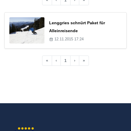
Lenggries schnürt Paket für
Alleinreisende
12.11.2015 17:24
«
‹
1
›
»