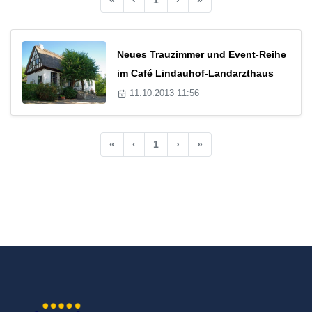
Neues Trauzimmer und Event-Reihe
im Café Lindauhof-Landarzthaus
11.10.2013 11:56
«
‹
1
›
»