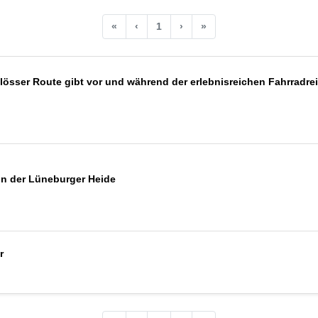
«
‹
1
›
»
lösser Route gibt vor und während der erlebnisreichen Fahrradre
n der Lüneburger Heide
r