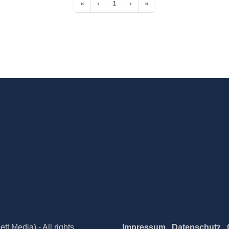
«
‹
1
›
»
t Media) - All rights
Impressum
Datenschutz