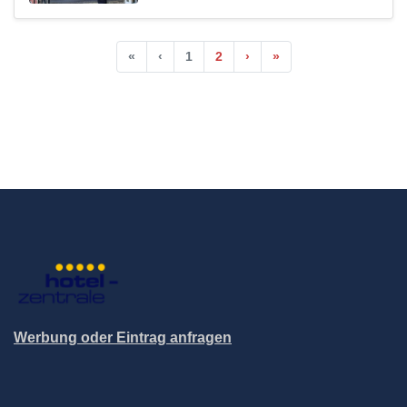
«
‹
1
2
›
»
Werbung oder Eintrag anfragen