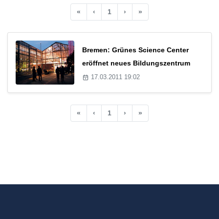
«
‹
1
›
»
Bremen: Grünes Science Center
eröffnet neues Bildungszentrum
17.03.2011 19:02
«
‹
1
›
»