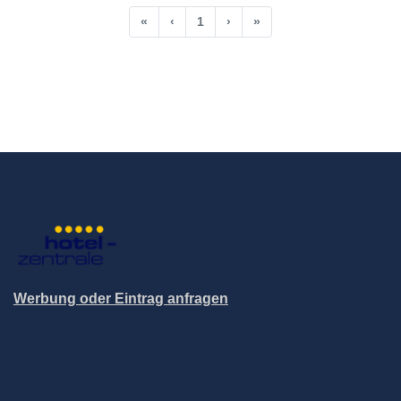
«
‹
1
›
»
Werbung oder Eintrag anfragen