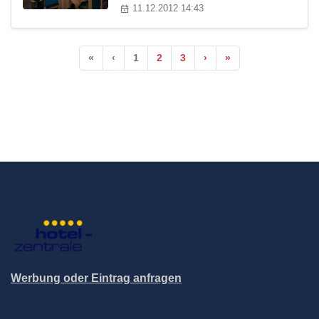
11.12.2012 14:43
«
‹
1
2
3
›
»
Werbung oder Eintrag anfragen