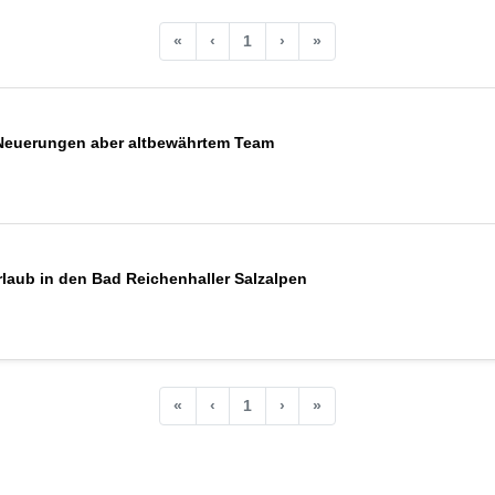
«
‹
1
›
»
n Neuerungen aber altbewährtem Team
rlaub in den Bad Reichenhaller Salzalpen
«
‹
1
›
»