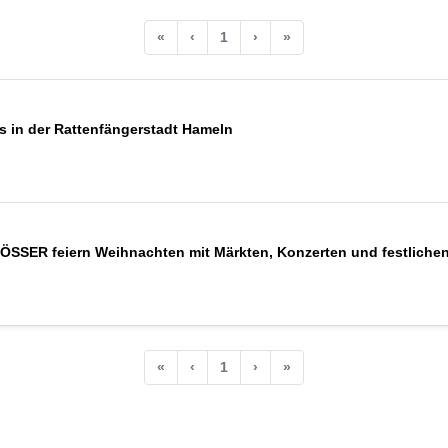
«
‹
1
›
»
 in der Rattenfängerstadt Hameln
ER feiern Weihnachten mit Märkten, Konzerten und festliche
«
‹
1
›
»