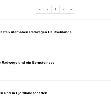
«
‹
1
›
»
btesten ufernahen Radwegen Deutschlands
le Radwege und ein Bernsteinsee
n und in Fjordlandschaften