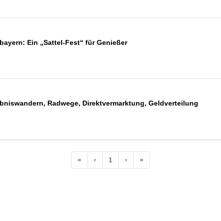
yern: Ein „Sattel-Fest“ für Genießer
lebniswandern, Radwege, Direktvermarktung, Geldverteilung
«
‹
1
›
»