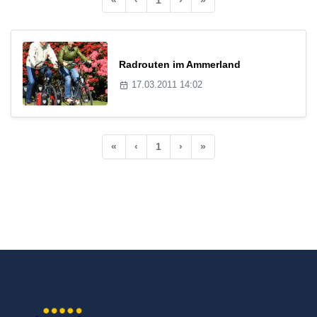
Radrouten im Ammerland
17.03.2011 14:02
«
‹
1
›
»