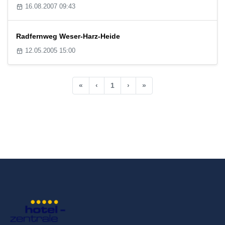
16.08.2007 09:43
Radfernweg Weser-Harz-Heide
12.05.2005 15:00
«
‹
1
›
»