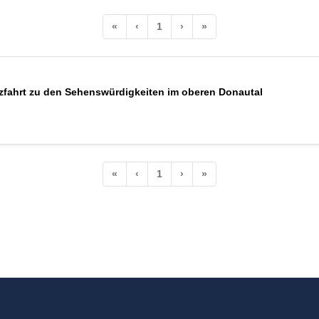
«
‹
1
›
»
uzfahrt zu den Sehenswürdigkeiten im oberen Donautal
«
‹
1
›
»