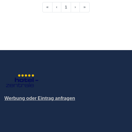
«
‹
1
›
»
Werbung oder Eintrag anfragen