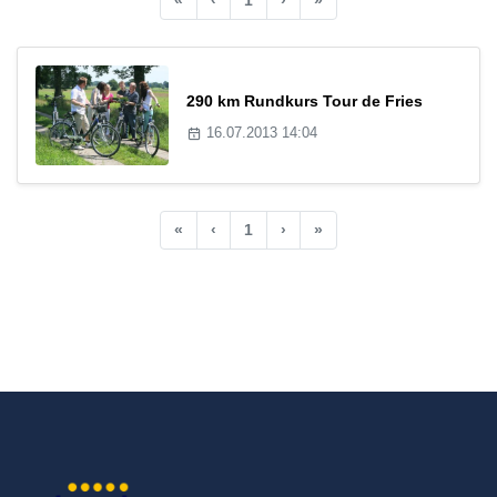
290 km Rundkurs Tour de Fries
16.07.2013 14:04
«
‹
1
›
»