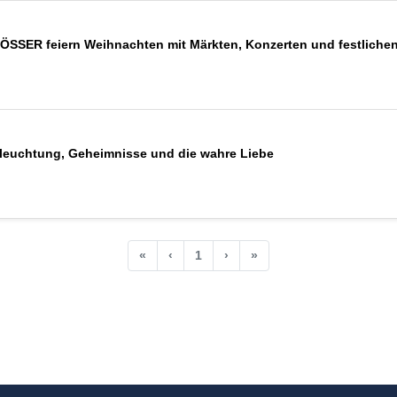
ER feiern Weihnachten mit Märkten, Konzerten und festliche
leuchtung, Geheimnisse und die wahre Liebe
«
‹
1
›
»