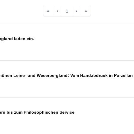
«
‹
1
›
»
rgland laden ein:
önen Leine- und Weserbergland: Vom Handabdruck in Porzellan b
ern bis zum Philosophischen Service