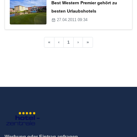
Best Western Premier gehört zu
besten Urlaubshotels
27.04.2011 09:34
«
‹
1
›
»
Werbung oder Eintrag anfragen