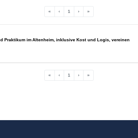
«
‹
1
›
»
d Praktikum im Altenheim, inklusive Kost und Logis, vereinen
«
‹
1
›
»