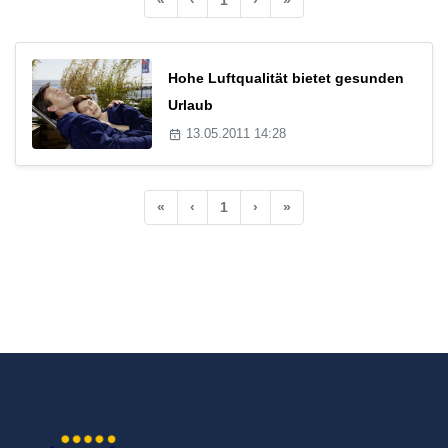
Hohe Luftqualität bietet gesunden
Urlaub
13.05.2011 14:28
«
‹
1
›
»