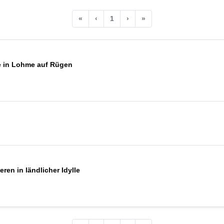
«
‹
1
›
»
e in Lohme auf Rügen
ren in ländlicher Idylle