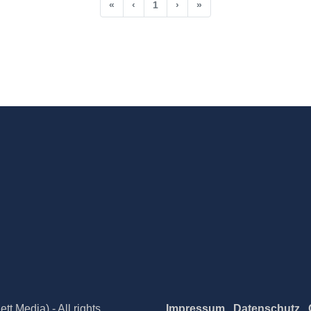
«
‹
1
›
»
t Media) - All rights
Impressum
Datenschutz