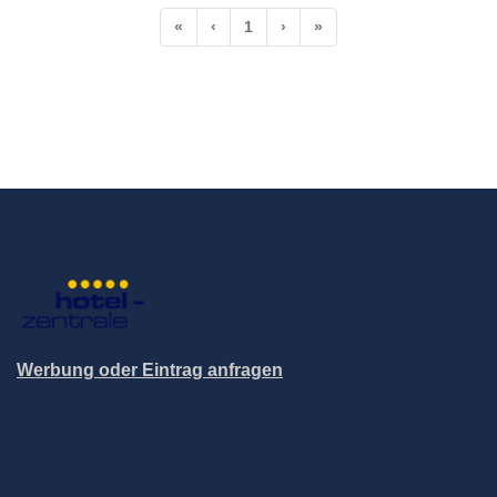
«
‹
1
›
»
Werbung oder Eintrag anfragen