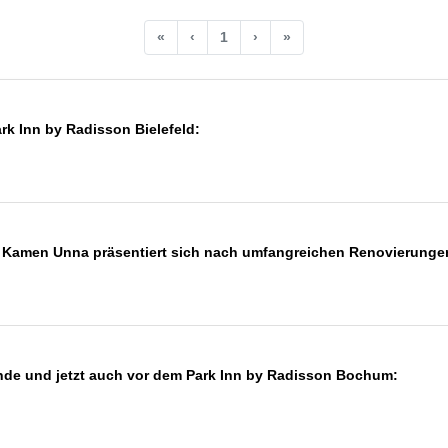
«
‹
1
›
»
rk Inn by Radisson Bielefeld:
n Kamen Unna präsentiert sich nach umfangreichen Renovierung
unde und jetzt auch vor dem Park Inn by Radisson Bochum: