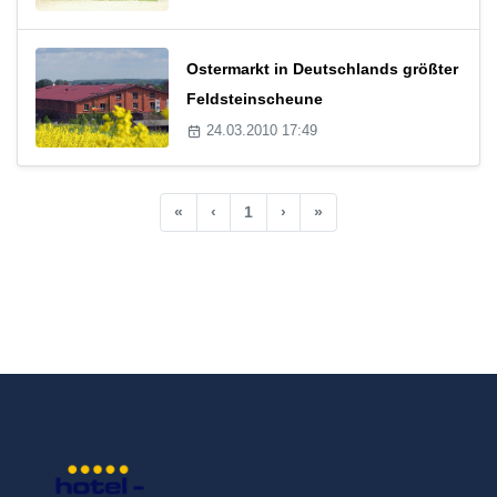
Ostermarkt in Deutschlands größter
Feldsteinscheune
24.03.2010 17:49
«
‹
1
›
»