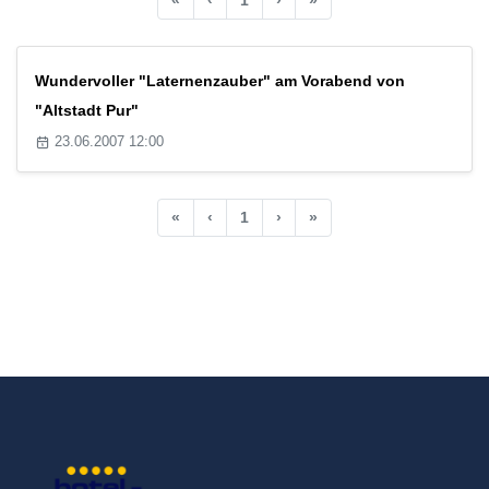
Wundervoller "Laternenzauber" am Vorabend von
"Altstadt Pur"
23.06.2007 12:00
«
‹
1
›
»