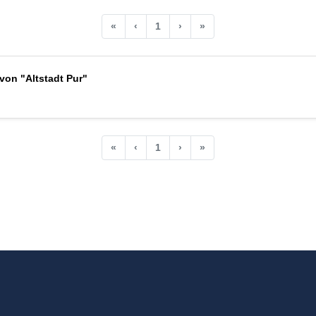
«
‹
1
›
»
on "Altstadt Pur"
«
‹
1
›
»