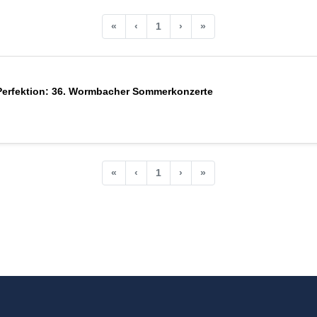
«
‹
1
›
»
Perfektion: 36. Wormbacher Sommerkonzerte
«
‹
1
›
»