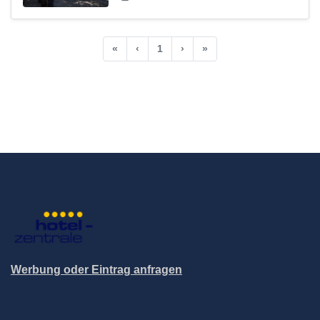
«
‹
1
›
»
Werbung oder Eintrag anfragen