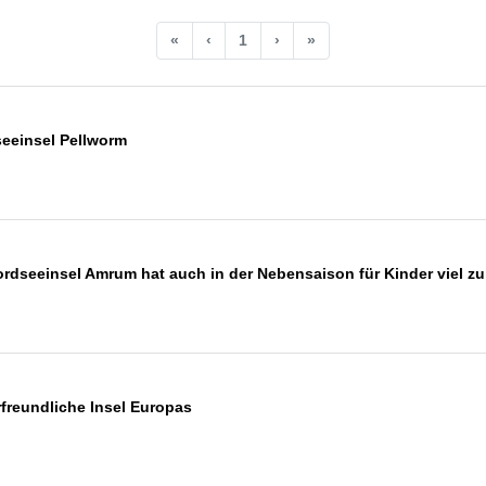
«
‹
1
›
»
seeinsel Pellworm
ordseeinsel Amrum hat auch in der Nebensaison für Kinder viel zu
rfreundliche Insel Europas