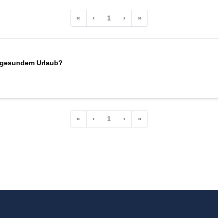
«
‹
1
›
»
t gesundem Urlaub?
«
‹
1
›
»