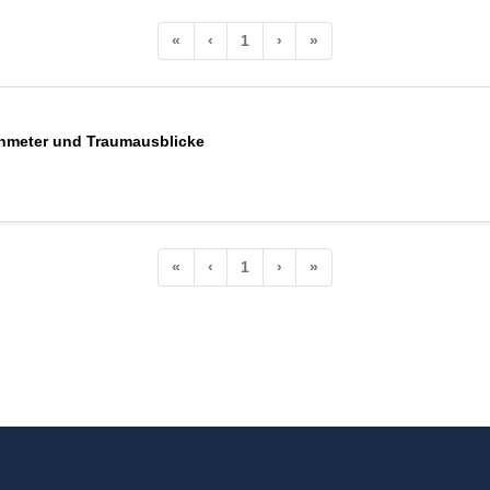
«
‹
1
›
»
henmeter und Traumausblicke
«
‹
1
›
»