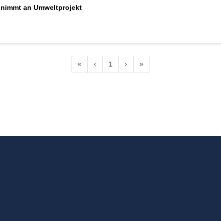
 nimmt an Umweltprojekt
«
‹
1
›
»