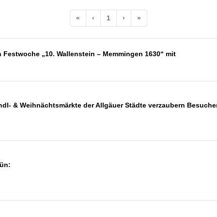
«
‹
1
›
»
en Festwoche „10. Wallenstein – Memmingen 1630“ mit
kindl- & Weihnächtsmärkte der Allgäuer Städte verzaubern Besuche
ün: