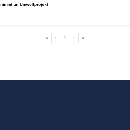
 nimmt an Umweltprojekt
«
‹
1
›
»