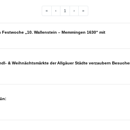
«
‹
1
›
»
en Festwoche „10. Wallenstein – Memmingen 1630“ mit
kindl- & Weihnächtsmärkte der Allgäuer Städte verzaubern Besuche
ün: