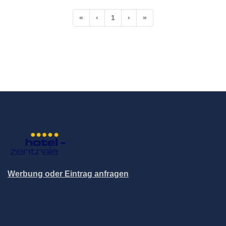
«
‹
1
›
»
Werbung oder Eintrag anfragen