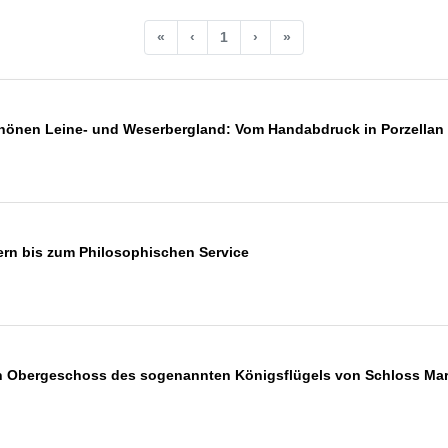
«
‹
1
›
»
önen Leine- und Weserbergland: Vom Handabdruck in Porzellan b
ern bis zum Philosophischen Service
n Obergeschoss des sogenannten Königsflügels von Schloss Mari