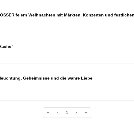
ER feiern Weihnachten mit Märkten, Konzerten und festliche
 Rache"
leuchtung, Geheimnisse und die wahre Liebe
«
‹
1
›
»