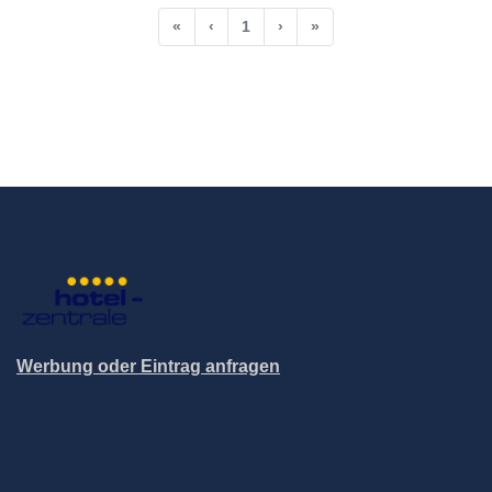
«
‹
1
›
»
Werbung oder Eintrag anfragen