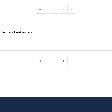
«
‹
1
›
»
enfrohen Festzügen
«
‹
1
›
»