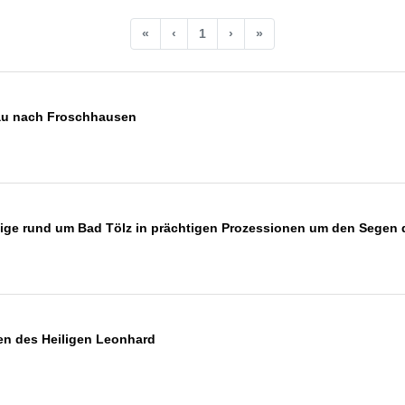
«
‹
1
›
»
au nach Froschhausen
ige rund um Bad Tölz in prächtigen Prozessionen um den Segen 
ren des Heiligen Leonhard