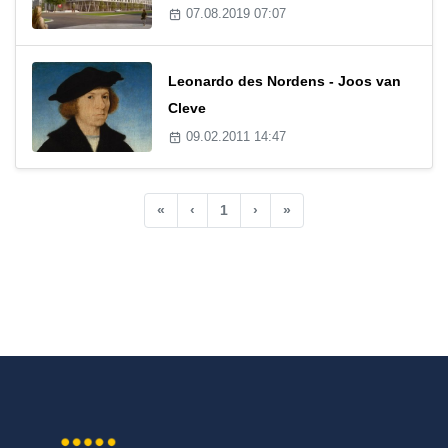
07.08.2019 07:07
Leonardo des Nordens - Joos van
Cleve
09.02.2011 14:47
«
‹
1
›
»