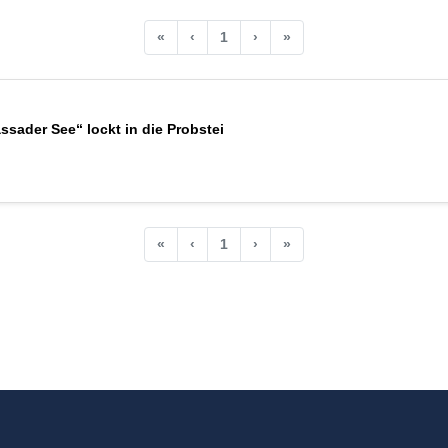
«
‹
1
›
»
sader See“ lockt in die Probstei
«
‹
1
›
»