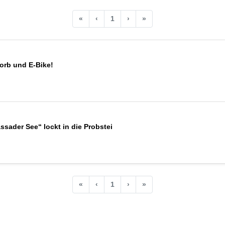
«
‹
1
›
»
orb und E-Bike!
sader See“ lockt in die Probstei
«
‹
1
›
»