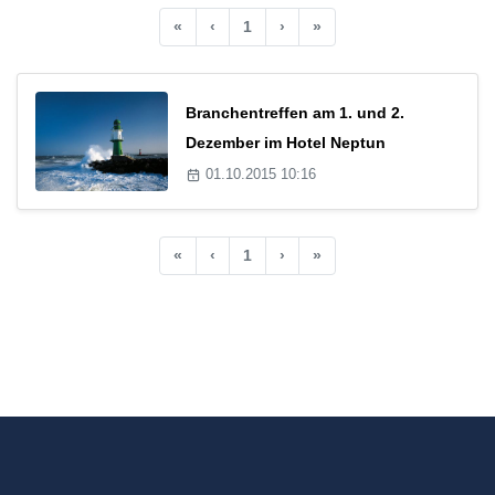
«
‹
1
›
»
Branchentreffen am 1. und 2.
Dezember im Hotel Neptun
01.10.2015 10:16
«
‹
1
›
»